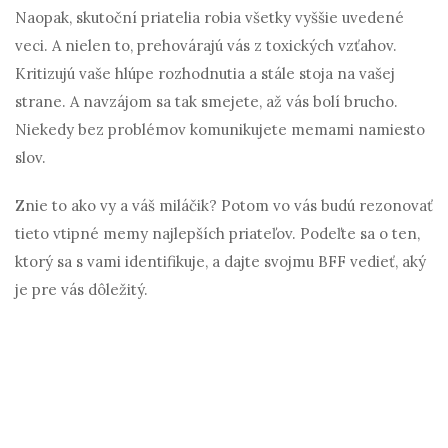
Naopak, skutoční priatelia robia všetky vyššie uvedené
veci. A nielen to, prehovárajú vás z toxických vzťahov.
Kritizujú vaše hlúpe rozhodnutia a stále stoja na vašej
strane. A navzájom sa tak smejete, až vás bolí brucho.
Niekedy bez problémov komunikujete memami namiesto
slov.
Znie to ako vy a váš miláčik? Potom vo vás budú rezonovať
tieto vtipné memy najlepších priateľov. Podeľte sa o ten,
ktorý sa s vami identifikuje, a dajte svojmu BFF vedieť, aký
je pre vás dôležitý.