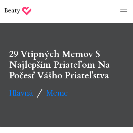
Beaty
29 Vtipných Memov S
Najlepším Priateľom Na
Počesť Vášho Priateľstva
/
Hlavná
Meme