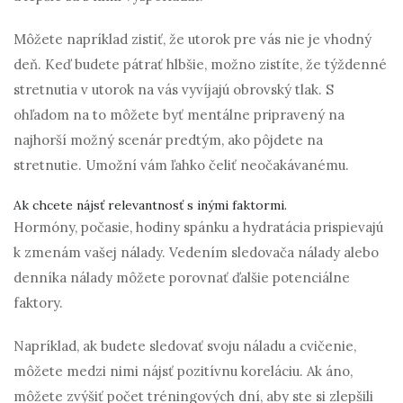
Môžete napríklad zistiť, že utorok pre vás nie je vhodný
deň. Keď budete pátrať hlbšie, možno zistíte, že týždenné
stretnutia v utorok na vás vyvíjajú obrovský tlak. S
ohľadom na to môžete byť mentálne pripravený na
najhorší možný scenár predtým, ako pôjdete na
stretnutie. Umožní vám ľahko čeliť neočakávanému.
Ak chcete nájsť relevantnosť s inými faktormi.
Hormóny, počasie, hodiny spánku a hydratácia prispievajú
k zmenám vašej nálady. Vedením sledovača nálady alebo
denníka nálady môžete porovnať ďalšie potenciálne
faktory.
Napríklad, ak budete sledovať svoju náladu a cvičenie,
môžete medzi nimi nájsť pozitívnu koreláciu. Ak áno,
môžete zvýšiť počet tréningových dní, aby ste si zlepšili