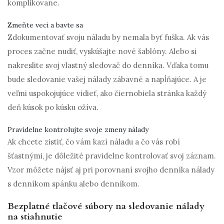
komplikovane.
Zmeňte veci a bavte sa
Zdokumentovať svoju náladu by nemala byť fuška. Ak vás
proces začne nudiť, vyskúšajte nové šablóny. Alebo si
nakreslite svoj vlastný sledovač do denníka. Vďaka tomu
bude sledovanie vašej nálady zábavné a napĺňajúce. A je
veľmi uspokojujúce vidieť, ako čiernobiela stránka každý
deň kúsok po kúsku ožíva.
Pravidelne kontrolujte svoje zmeny nálady
Ak chcete zistiť, čo vám kazí náladu a čo vás robí
šťastnými, je dôležité pravidelne kontrolovať svoj záznam.
Vzor môžete nájsť aj pri porovnaní svojho denníka nálady
s denníkom spánku alebo denníkom.
Bezplatné tlačové súbory na sledovanie nálady
na stiahnutie