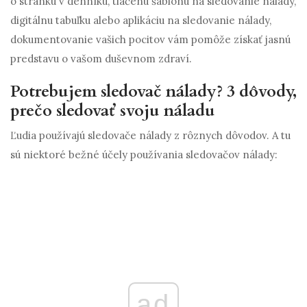
o stránku v denníku, tlačenú šablónu na sledovanie nálady,
digitálnu tabuľku alebo aplikáciu na sledovanie nálady,
dokumentovanie vašich pocitov vám pomôže získať jasnú
predstavu o vašom duševnom zdraví.
Potrebujem sledovač nálady? 3 dôvody,
prečo sledovať svoju náladu
Ľudia používajú sledovače nálady z rôznych dôvodov. A tu
sú niektoré bežné účely používania sledovačov nálady:
ad