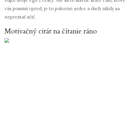
Dajte svoje ego z cesty. Nie sú to slávne staré časy, ktoré
vás posunú vpred; je to pokorné srdce a duch nikdy sa
neprestať učiť.
Motivačný citát na čítanie ráno