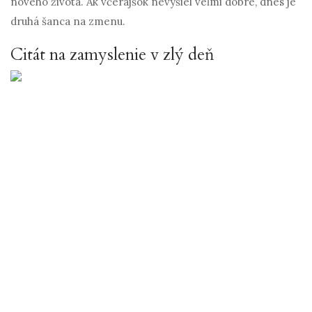
nového života. Ak včerajšok nevyšiel veľmi dobre, dnes je
druhá šanca na zmenu.
Citát na zamyslenie v zlý deň