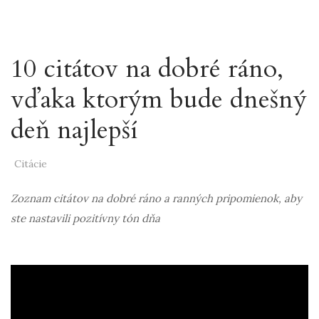
10 citátov na dobré ráno,
vďaka ktorým bude dnešný
deň najlepší
Citácie
Zoznam citátov na dobré ráno a ranných pripomienok, aby
ste nastavili pozitívny tón dňa