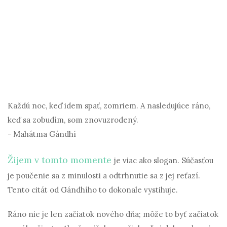
Každú noc, keď idem spať, zomriem. A nasledujúce ráno,
keď sa zobudím, som znovuzrodený.
- Mahátma Gándhí
Žijem v tomto momente
je viac ako slogan. Súčasťou
je poučenie sa z minulosti a odtrhnutie sa z jej reťazí.
Tento citát od Gándhího to dokonale vystihuje.
Ráno nie je len začiatok nového dňa; môže to byť začiatok