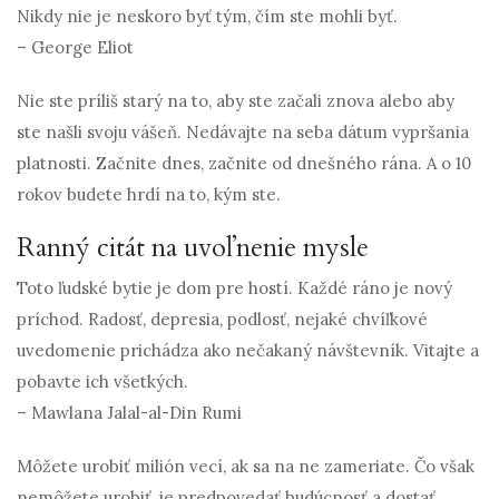
Nikdy nie je neskoro byť tým, čím ste mohli byť.
– George Eliot
Nie ste príliš starý na to, aby ste začali znova alebo aby
ste našli svoju vášeň. Nedávajte na seba dátum vypršania
platnosti. Začnite dnes, začnite od dnešného rána. A o 10
rokov budete hrdí na to, kým ste.
Ranný citát na uvoľnenie mysle
Toto ľudské bytie je dom pre hostí. Každé ráno je nový
príchod. Radosť, depresia, podlosť, nejaké chvíľkové
uvedomenie prichádza ako nečakaný návštevník. Vitajte a
pobavte ich všetkých.
– Mawlana Jalal-al-Din Rumi
Môžete urobiť milión vecí, ak sa na ne zameriate. Čo však
nemôžete urobiť, je predpovedať budúcnosť a dostať