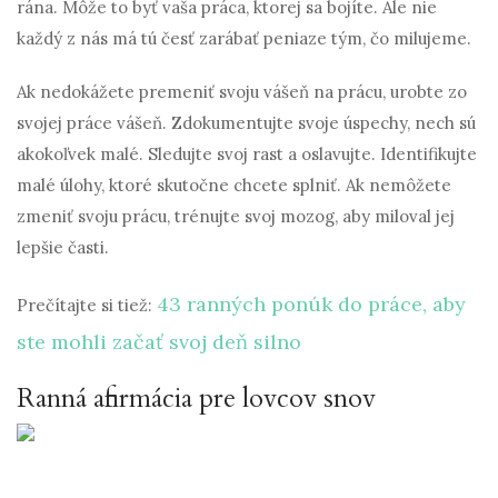
rána. Môže to byť vaša práca, ktorej sa bojíte. Ale nie
každý z nás má tú česť zarábať peniaze tým, čo milujeme.
Ak nedokážete premeniť svoju vášeň na prácu, urobte zo
svojej práce vášeň. Zdokumentujte svoje úspechy, nech sú
akokoľvek malé. Sledujte svoj rast a oslavujte. Identifikujte
malé úlohy, ktoré skutočne chcete splniť. Ak nemôžete
zmeniť svoju prácu, trénujte svoj mozog, aby miloval jej
lepšie časti.
43 ranných ponúk do práce, aby
Prečítajte si tiež:
ste mohli začať svoj deň silno
Ranná afirmácia pre lovcov snov