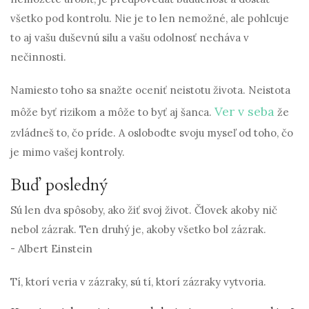
všetko pod kontrolu. Nie je to len nemožné, ale pohlcuje
to aj vašu duševnú silu a vašu odolnosť necháva v
nečinnosti.
Namiesto toho sa snažte oceniť neistotu života. Neistota
Ver v seba
môže byť rizikom a môže to byť aj šanca.
že
zvládneš to, čo príde. A oslobodte svoju myseľ od toho, čo
je mimo vašej kontroly.
Buď posledný
Sú len dva spôsoby, ako žiť svoj život. Človek akoby nič
nebol zázrak. Ten druhý je, akoby všetko bol zázrak.
- Albert Einstein
Tí, ktorí veria v zázraky, sú tí, ktorí zázraky vytvoria.