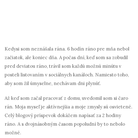
Kedysi som neznášala rána. 6 hodín ráno pre mňa nebol
začiatok, ale koniec dňa. A počas dní, keď som sa zobudil
pred deviatou ráno, trávil som každú možnú minútu v
posteli listovaním v sociálnych kanáloch. Namiesto toho,
aby som žil úmyselne, nechávam dni plynúť.
Až keď som začal pracovať z domu, uvedomil som si čaro
rán. Moja myseľ je aktívnejšia a moje zmysly sú osvietené.
Celý blogový príspevok dokážem napísať za 2 hodiny
ráno. A s dvojnásobným časom popoludní by to nebolo
možné.