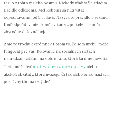
ťažilo z tohto malého posunu. Niekedy však stále stlačím
tlačidlo odloženia. Mel Robbins sa núti vstať
odpočítavaním od 5 v hlave. Nazýva to pravidlo 5 sekúnd.
Keď odpočítavanie skončí, vstane z postele a ukončí
zbytočné duševné boje.
Znie to trochu extrémne? Potom to, čo som urobil, môže
fungovať pre vás. Rolovanie na sociálnych sieťach
nahrádzam citátmi na dobré ráno, ktoré ku mne hovoria.
motivačné ranné správy
Tieto môžu byť
alebo
akékoľvek citáty, ktoré uvažujú. Či tak alebo onak, nastavili
pozitívny tón na celý deň.