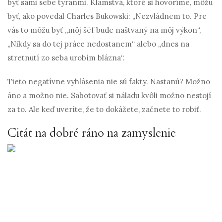
byť sami sebe tyranmi. Klamstvá, ktoré si hovoríme, môžu
byť, ako povedal Charles Bukowski: „Nezvládnem to. Pre
vás to môžu byť „môj šéf bude naštvaný na môj výkon“,
„Nikdy sa do tej práce nedostanem“ alebo „dnes na
stretnutí zo seba urobím blázna“.
Tieto negatívne vyhlásenia nie sú fakty. Nastanú? Možno
áno a možno nie. Sabotovať si náladu kvôli možno nestojí
za to. Ale keď uveríte, že to dokážete, začnete to robiť.
Citát na dobré ráno na zamyslenie